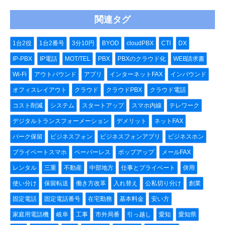
関連タグ
1台2役
1台2番号
3分10円
BYOD
cloudPBX
CTI
DX
IP-PBX
IP電話
MOT/TEL
PBX
PBXのクラウド化
WEB請求書
Wi-Fi
アウトバウンド
アプリ
インターネットFAX
インバウンド
オフィスレイアウト
クラウド
クラウドPBX
クラウド電話
コスト削減
システム
スタートアップ
スマホ内線
テレワーク
デジタルトランスフォーメーション
デメリット
ネットFAX
パーク保留
ビジネスフォン
ビジネスフォンアプリ
ビジネスホン
プライベートスマホ
ペーパーレス
ポップアップ
メールFAX
レンタル
三重
不動産
中部地方
仕事とプライベート
併用
使い分け
保留転送
働き方改革
入れ替え
公私切り分け
創業
固定電話
固定電話番号
在宅勤務
基本料金
安い方
家庭用電話機
岐阜
工事
市外局番
引っ越し
愛知
愛知県