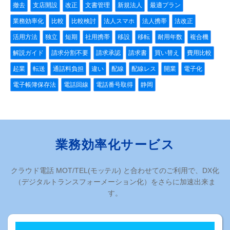
撤去
支店開設
改正
文書管理
新規法人
最適プラン
業務効率化
比較
比較検討
法人スマホ
法人携帯
法改正
活用方法
独立
短期
社用携帯
移設
移転
耐用年数
複合機
解説ガイド
請求分割不要
請求承認
請求書
買い替え
費用比較
起業
転送
通話料負担
違い
配線
配線レス
開業
電子化
電子帳簿保存法
電話回線
電話番号取得
静岡
業務効率化サービス
クラウド電話 MOT/TEL(モッテル) と合わせてのご利用で、DX化
（デジタルトランスフォーメーション化）をさらに加速出来ま
す。