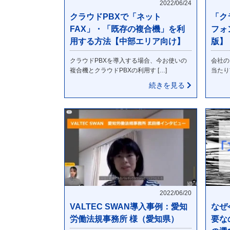
2022/06/24
クラウドPBXで「ネット
「ク
FAX」・「既存の複合機」を利
フォ
用する方法【中部エリア向け】
版】
クラウドPBXを導入する場合、今お使いの
会社の
複合機とクラウドPBXの利用す […]
当たり
続きを見る
2022/06/20
VALTEC SWAN導入事例：愛知
なぜ
労働法規事務所 様（愛知県）
要な