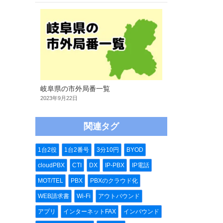
岐阜県の市外局番一覧
2023年9月22日
関連タグ
1台2役
1台2番号
3分10円
BYOD
cloudPBX
CTI
DX
IP-PBX
IP電話
MOT/TEL
PBX
PBXのクラウド化
WEB請求書
Wi-Fi
アウトバウンド
アプリ
インターネットFAX
インバウンド