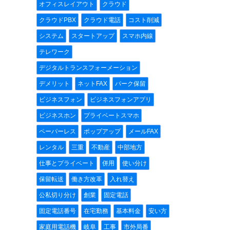
オフィスレイアウト
クラウド
クラウドPBX
クラウド電話
コスト削減
システム
スタートアップ
スマホ内線
テレワーク
デジタルトランスフォーメーション
デメリット
ネットFAX
パーク保留
ビジネスフォン
ビジネスフォンアプリ
ビジネスホン
プライベートスマホ
ペーパーレス
ポップアップ
メールFAX
レンタル
三重
不動産
中部地方
仕事とプライベート
併用
使い分け
保留転送
働き方改革
入れ替え
公私切り分け
創業
固定電話
固定電話番号
在宅勤務
基本料金
安い方
家庭用電話機
岐阜
工事
市外局番