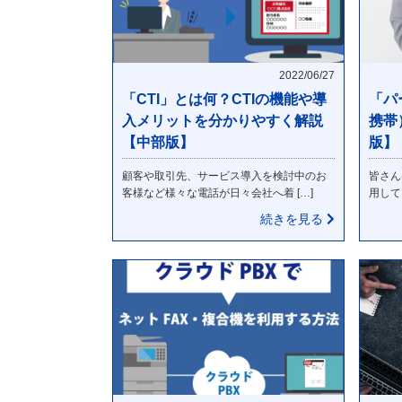
2022/06/27
「CTI」とは何？CTIの機能や導
「パ
入メリットを分かりやすく解説
携帯
【中部版】
版】
顧客や取引先、サービス導入を検討中のお
皆さん
客様など様々な電話が日々会社へ着 […]
用して
続きを見る