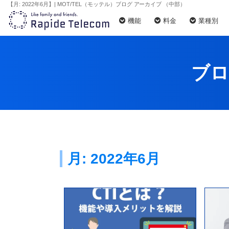
【月:
2022年6月
】| MOT/TEL（モッテル）ブログ アーカイブ （中部）
機能
料金
業種別
ブロ
月:
2022年6月