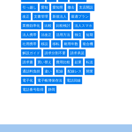
引っ越し
愛知
愛知県
撤去
支店開設
改正
文書管理
新規法人
最適プラン
業務効率化
比較
比較検討
法人スマホ
法人携帯
法改正
活用方法
独立
短期
社用携帯
移設
移転
耐用年数
複合機
解説ガイド
請求分割不要
請求承認
請求書
買い替え
費用比較
起業
転送
通話料負担
違い
配線
配線レス
開業
電子化
電子帳簿保存法
電話回線
電話番号取得
静岡