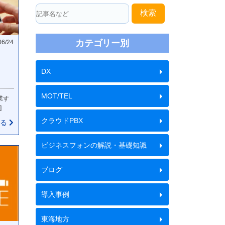
検索
カテゴリー別
06/24
DX
MOT/TEL
業す
]
クラウドPBX
見る
ビジネスフォンの解説・基礎知識
ブログ
導入事例
東海地方