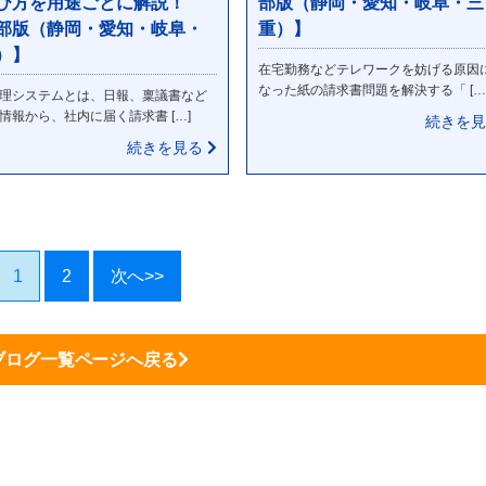
び方を用途ごとに解説！
部版（静岡・愛知・岐阜・三
部版（静岡・愛知・岐阜・
重）】
）】
在宅勤務などテレワークを妨げる原因
なった紙の請求書問題を解決する「 […
理システムとは、日報、稟議書など
情報から、社内に届く請求書 […]
続きを
続きを見る
1
2
次へ>>
ブログ一覧ページへ戻る