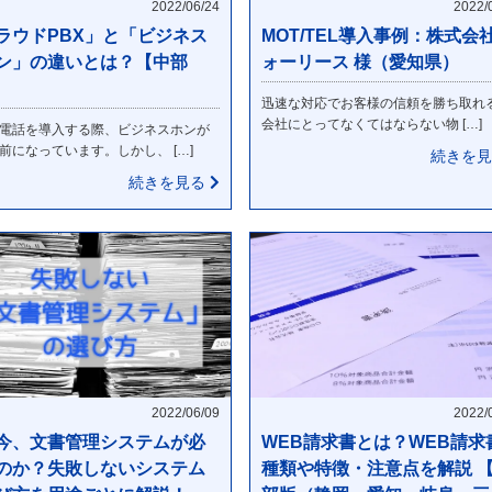
2022/06/24
2022/
ラウドPBX」と「ビジネス
MOT/TEL導入事例：株式会
ン」の違いとは？【中部
ォーリース 様（愛知県）
迅速な対応でお客様の信頼を勝ち取れ
会社にとってなくてはならない物 […]
電話を導入する際、ビジネスホンが
前になっています。しかし、 […]
続きを
続きを見る
2022/06/09
2022/
今、文書管理システムが必
WEB請求書とは？WEB請求
のか？失敗しないシステム
種類や特徴・注意点を解説 